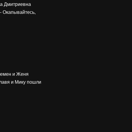
га Дмитриевна
– Окапывайтесь,
Семен и Женя
Славя и Мику пошли