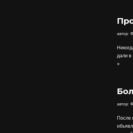
Пр
автор:
Ф
Никогд
дали в
»
Бол
автор:
Ф
После 
объявл