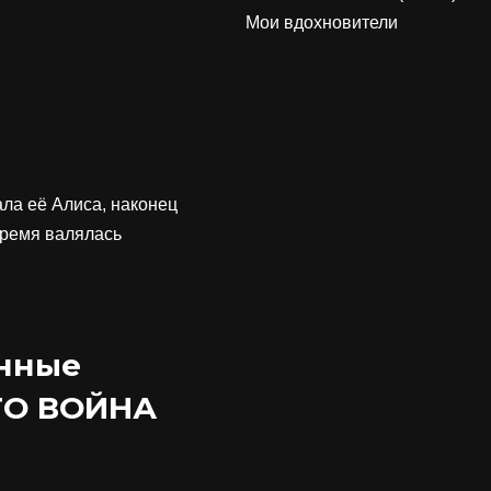
Мои вдохновители
ала её Алиса, наконец
время валялась
нные
ТО ВОЙНА