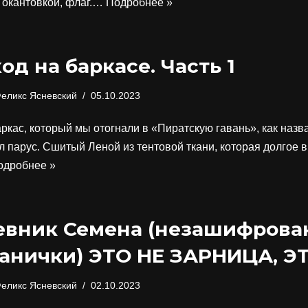
 окантовкой, флаг.…
Подробнее »
од на баркасе. Часть 1
еликс Ясневский
05.10.2023
ркас, который мы отогнали в «Пиратскую гавань», как назв
л парус. Сшитый Леной из тентовой ткани, которая долгое 
одробнее »
евник Семена (незашифрова
анички) ЭТО НЕ ЗАРНИЦА, Э
еликс Ясневский
02.10.2023