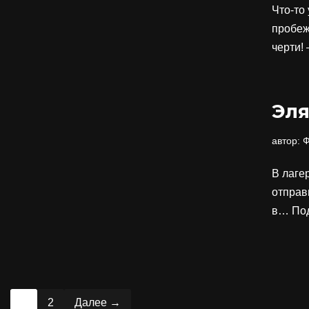
Что-то
пробеж
черти!
Эля
автор:
Ф
В лаге
отправ
в…
По
1
2
Далее →