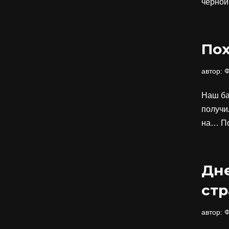
черной
Пох
автор:
Ф
Наш ба
получи
на…
П
Дн
стр
автор:
Ф