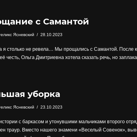
ощание с Самантой
еликс Ясневский
28.10.2023
а я столько не ревела… Мы прощались с Самантой. После 
 её честь, Ольга Дмитриевна хотела сказать речь, но запла
ьшая уборка
еликс Ясневский
23.10.2023
истории с баркасом и утонувшими мальчиками второго отря
ен траур. Вместо нашего знамени «Веселый Совенок», выв