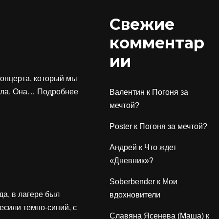
Свежие
комментар
ии
концерта, который мы
кала. Она…
Подробнее
Валентин
к
Погоня за
мечтой?
Poster
к
Погоня за мечтой?
Андрей
к
Что ждет
«Дневник»?
Soberbender
к
Мои
да, в лагере был
вдохновители
есили темно-синий, с
Славяна Ясенева (Маша)
к