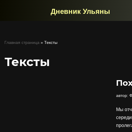
Дневник Ульяны
Перейти
к
содержимому
Главная страница
»
Тексты
Тексты
Пох
автор:
Ф
Мы отч
середи
проле