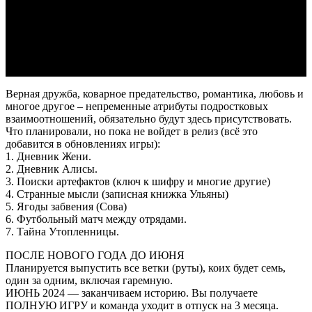
10. История с Виолой.
11. История с Пионером.
12. История с магией вуду.
13. История с памятником Генде.
14. История с журналом Виолы.
15. Финал . Портал. Последнее желание и Послесловие.
Верная дружба, коварное предательство, романтика, любовь и
многое другое – непременные атрибуты подростковых
взаимоотношений, обязательно будут здесь присутствовать.
Что планировали, но пока не войдет в релиз (всё это
добавится в обновлениях игры):
1. Дневник Жени.
2. Дневник Алисы.
3. Поиски артефактов (ключ к шифру и многие другие)
4. Странные мысли (записная книжка Ульяны)
5. Ягоды забвения (Сова)
6. Футбольный матч между отрядами.
7. Тайна Утопленницы.
ПОСЛЕ НОВОГО ГОДА ДО ИЮНЯ
Планируется выпустить все ветки (руты), коих будет семь,
один за одним, включая гаремную.
ИЮНЬ 2024 — заканчиваем историю. Вы получаете
ПОЛНУЮ ИГРУ и команда уходит в отпуск на 3 месяца.